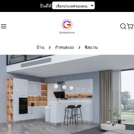
ข้าม
ยินดีต้อนรับสู่ GoldenHome
ไป
ที่
เนื้อหา
ร
เข
บ้าน
กำหนดเอง
ซิลแวน
ข้าม
ไป
ที่
ข้อมูล
ผลิตภัณฑ์
เปิดสื่อ 0 ในรูปแบบโมดอล