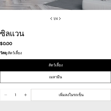
1
/
4
ซิลแวน
ราคา
$0.00
ปกติ
วัสดุ:
สัตว์เลี้ยง
ถามคำถาม
สัตว์เลี้ยง
ชื่อ
ของ
คุณ
เมลามีน
อีเมล
ของ
คุณ
แบ่งปันผลิตภัณฑ์นี้
ปริมาณ
โทรศัพท์
เพิ่มลงในรถเข็น
ลดปริมาณสำหรับ SYLVAN
เพิ่มปริมาณสำหรับ SYLVAN
ของ
สำเนา
คุณ
แบ่ง
ข้อความ
ปัน
แบ่ง
แบ่ง
ปัก
ของ