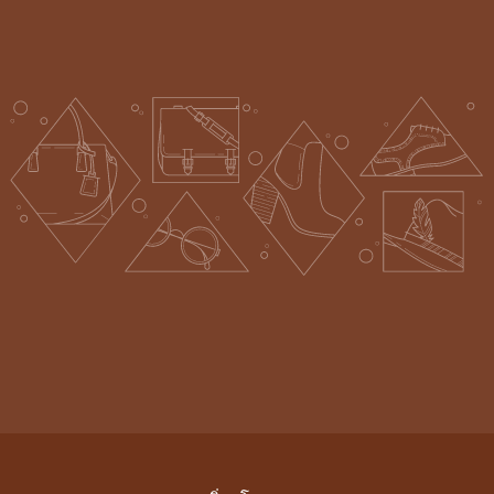
ยูทูบ