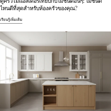
ตู้ครัวไม้แอลเดอร์เทียบกับไม้ชนิดอื่นๆ: ไม้ชนิด
ไหนดีที่สุดสำหรับห้องครัวของคุณ?
เรียนรู้เพิ่มเติม
แบ่งปันบทความนี้
สำเนา
แบ่ง
แบ่ง
ปัก
ปัน
ปัน
หมุด
บน
บน
บน
Facebook
X
Pinterest