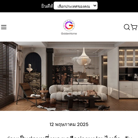
ข้าม
ยินดีต้อนรับสู่ GoldenHome
ไป
ที่
เนื้อหา
ร
เข
12 พฤษภาคม 2025