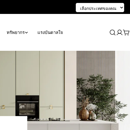
ทรัพยากร
แรงบันดาลใจ
เข้า
ร
สู่
เข
ระบบ