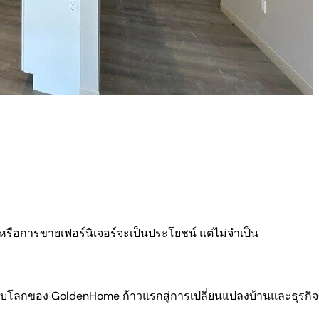
อการขายเฟอร์นิเจอร์จะเป็นประโยชน์ แต่ไม่จำเป็น
แบ่งปันบทความนี้
ดับโลกของ GoldenHome ก้าวแรกสู่การเปลี่ยนแปลงบ้านและธุรกิ