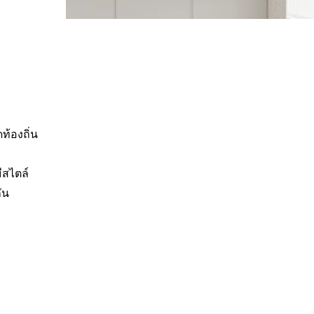
้องถิ่น
มีสไตล์
ัน