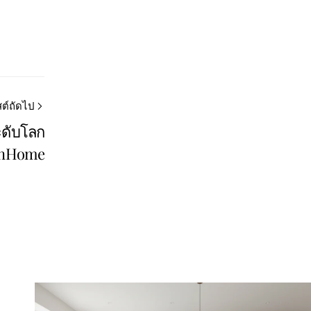
ต์ถัดไป
ะดับโลก
denHome