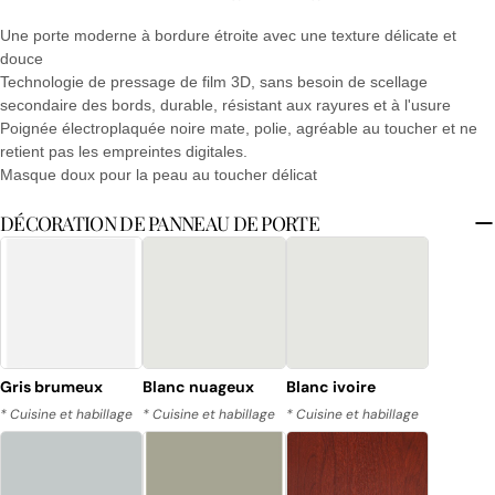
poser une question
Une porte moderne à bordure étroite avec une texture délicate et
Votre
douce
nom
Technologie de pressage de film 3D, sans besoin de scellage
secondaire des bords, durable, résistant aux rayures et à l'usure
Votre
Poignée électroplaquée noire mate, polie, agréable au toucher et ne
email
retient pas les empreintes digitales.
Partager ce produit
Masque doux pour la peau au toucher délicat
Ton
téléphone
COPIE
DÉCORATION DE PANNEAU DE PORTE
Partager
Votre
Partager
Partager
Épingler
message
sur
sur
sur
Facebook
X
Pinterest
Les champs marqués * sont obligatoires.
Gris brumeux
Blanc nuageux
Blanc ivoire
ENVOYER UNE QUESTION
* Cuisine et habillage
* Cuisine et habillage
* Cuisine et habillage