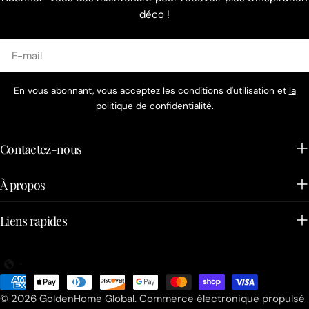
déco !
E-
mail
En vous abonnant, vous acceptez les conditions d'utilisation et
la
politique de confidentialité.
Contactez-nous
À propos
Liens rapides
Méthodes
de
© 2026
GoldenHome Global
.
Commerce électronique propulsé