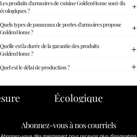
Les produits d'armoires de cuisine GoldenHome sont-ils
écologiques ?
Quels types de panneaux de portes d'armoires propose
GoldenHome ?
Quelle est la durée de la garantie des produits
GoldenHome ?
Quel est le délai de production ?
ure
Écologique
Qu
Abonnez-vous à nos courriels
Abonnez-vous dès maintenant pour recevoir plus d'inspiration