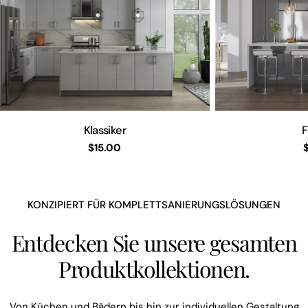
Klassiker
F
Regulärer
$15.00
Preis
KONZIPIERT FÜR KOMPLETTSANIERUNGSLÖSUNGEN
Entdecken Sie unsere gesamten
Produktkollektionen.
Von Küchen und Bädern bis hin zur individuellen Gestaltung