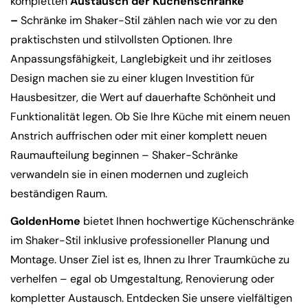
kompletten
Austausch
der Küchenschränke
–
Schränke im Shaker-Stil zählen nach wie vor zu den
praktischsten und stilvollsten Optionen. Ihre
Anpassungsfähigkeit, Langlebigkeit und ihr zeitloses
Design machen sie zu einer klugen Investition für
Hausbesitzer, die Wert auf dauerhafte Schönheit und
Teile diesen Artikel
Funktionalität legen. Ob Sie Ihre Küche mit einem neuen
KOPIEREN
Anstrich auffrischen oder mit einer komplett neuen
Raumaufteilung beginnen – Shaker-Schränke
Auf
Teilen
Auf
Facebook
auf
Pinterest
verwandeln sie in einen modernen und zugleich
teilen
X
pinnen
beständigen Raum.
GoldenHome
bietet Ihnen hochwertige Küchenschränke
im Shaker-Stil inklusive professioneller Planung und
Montage. Unser Ziel ist es, Ihnen zu Ihrer Traumküche zu
verhelfen – egal ob Umgestaltung, Renovierung oder
kompletter Austausch. Entdecken Sie unsere vielfältigen