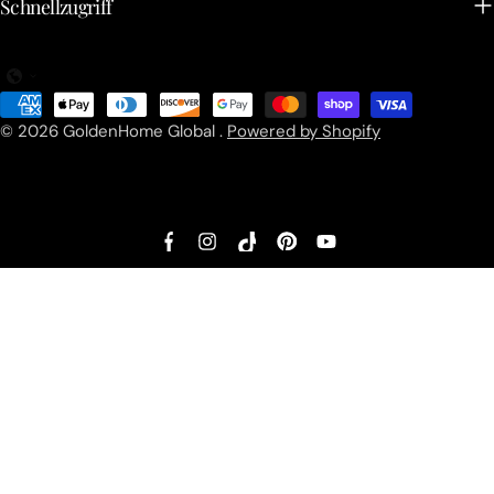
Schnellzugriff
Zahlungsarten
© 2026
GoldenHome Global
.
Powered by Shopify