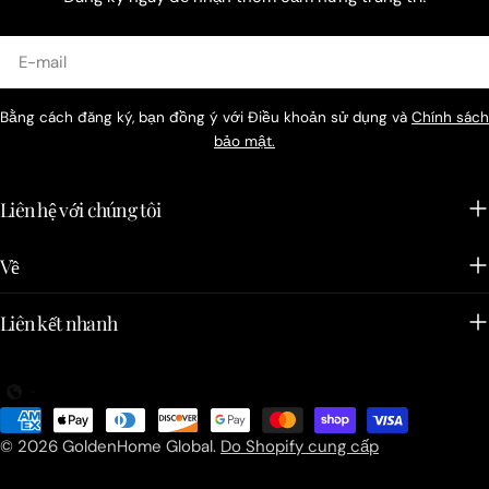
E-
mail
Bằng cách đăng ký, bạn đồng ý với Điều khoản sử dụng và
Chính sách
bảo mật.
Liên hệ với chúng tôi
Về
Liên kết nhanh
Phương
thức
© 2026
GoldenHome Global
.
Do Shopify cung cấp
thanh