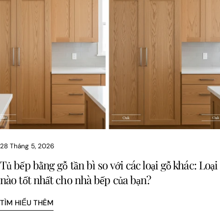
Chia sẻ bài viết này
SAO CHÉP
Chia
Chia
Ghim
sẻ
sẻ
trên
trên
trên
Pinterest
facebook
X
28 Tháng 5, 2026
Tủ bếp bằng gỗ tần bì so với các loại gỗ khác: Loại
nào tốt nhất cho nhà bếp của bạn?
TÌM HIỂU THÊM