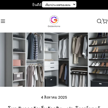
ข้าม
ยินดีต้อนรับสู่ GoldenHome
ไป
ที่
เนื้อหา
ร
เข
4 สิงหาคม 2025