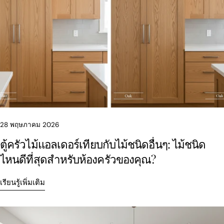
แบ่งปันบทความนี้
28 พฤษภาคม 2026
ตู้ครัวไม้แอลเดอร์เทียบกับไม้ชนิดอื่นๆ: ไม้ชนิด
สำเนา
ไหนดีที่สุดสำหรับห้องครัวของคุณ?
แบ่ง
แบ่ง
ปัก
ปัน
ปัน
หมุด
เรียนรู้เพิ่มเติม
บน
บน
บน
Facebook
X
Pinterest