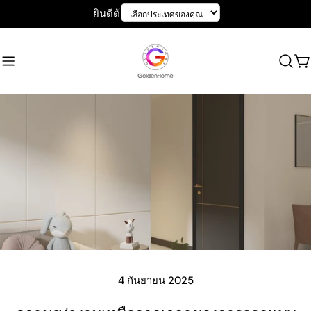
ข้าม
ยินดีต้อนรับสู่ GoldenHome
ไป
ที่
เนื้อหา
ร
เข
4 กันยายน 2025