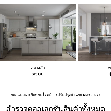
คลาสสิก
ค
ราคา
$15.00
ปกติ
ออกแบบมาเพื่อตอบโจทย์การปรับปรุงบ้านอย่างครบวงจร
สำรวจคอลเลกชันสินค้าทั้งหมด