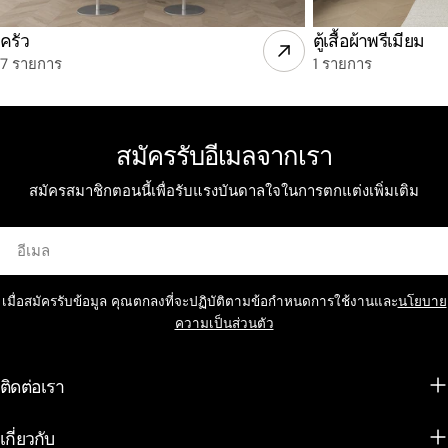
ครัว
ตู้เสื้อผ้าพรีเมียม
7 รายการ
1 รายการ
สมัครรับอีเมลจากเรา
สมัครสมาชิกตอนนี้เพื่อรับแรงบันดาลใจในการตกแต่งเพิ่มเติม
อีเมล
เมื่อสมัครรับข้อมูล คุณตกลงที่จะปฏิบัติตามข้อกำหนดการใช้งานและ
นโยบาย
ความเป็นส่วนตัว
ติดต่อเรา
เกี่ยวกับ