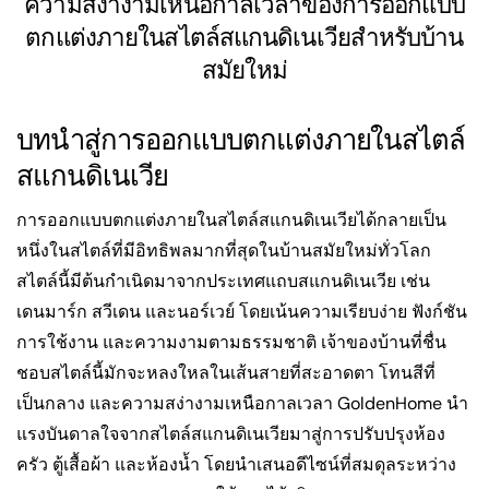
ความสง่างามเหนือกาลเวลาของการออกแบบ
ตกแต่งภายในสไตล์สแกนดิเนเวียสำหรับบ้าน
สมัยใหม่
บทนำสู่การออกแบบตกแต่งภายในสไตล์
สแกนดิเนเวีย
การออกแบบตกแต่งภายในสไตล์สแกนดิเนเวียได้กลายเป็น
หนึ่งในสไตล์ที่มีอิทธิพลมากที่สุดในบ้านสมัยใหม่ทั่วโลก
สไตล์นี้มีต้นกำเนิดมาจากประเทศแถบสแกนดิเนเวีย เช่น
เดนมาร์ก สวีเดน และนอร์เวย์ โดยเน้นความเรียบง่าย ฟังก์ชัน
การใช้งาน และความงามตามธรรมชาติ เจ้าของบ้านที่ชื่น
ชอบสไตล์นี้มักจะหลงใหลในเส้นสายที่สะอาดตา โทนสีที่
เป็นกลาง และความสง่างามเหนือกาลเวลา GoldenHome นำ
แรงบันดาลใจจากสไตล์สแกนดิเนเวียมาสู่การปรับปรุงห้อง
ครัว ตู้เสื้อผ้า และห้องน้ำ โดยนำเสนอดีไซน์ที่สมดุลระหว่าง