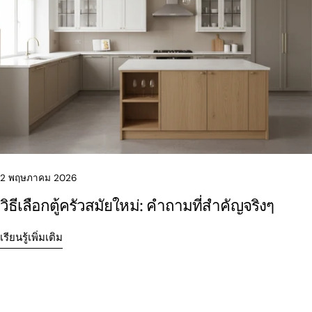
2 พฤษภาคม 2026
วิธีเลือกตู้ครัวสมัยใหม่: คำถามที่สำคัญจริงๆ
เรียนรู้เพิ่มเติม