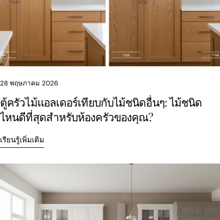
28 พฤษภาคม 2026
ตู้ครัวไม้แอลเดอร์เทียบกับไม้ชนิดอื่นๆ: ไม้ชนิด
ไหนดีที่สุดสำหรับห้องครัวของคุณ?
เรียนรู้เพิ่มเติม