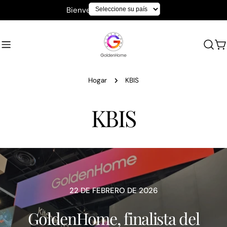
saltar
Bienvenido a GoldenHome
al
contenido
A
Hogar
KBIS
KBIS
22 DE FEBRERO DE 2026
GoldenHome, finalista del